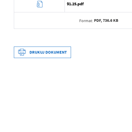
91.25.pdf
PDF,
736.6 KB
Format:
Data wytworzenia
Wytworzył
DRUKUJ DOKUMENT
Data opublikowania
Opublikował
Data wytworzenia
Data ostatniej aktualizacji
Wytworzył
Ostatnio zaktualizował
Data opublikowania
Opublikował
Data ostatniej aktualizacji
Ostatnio zaktualizował