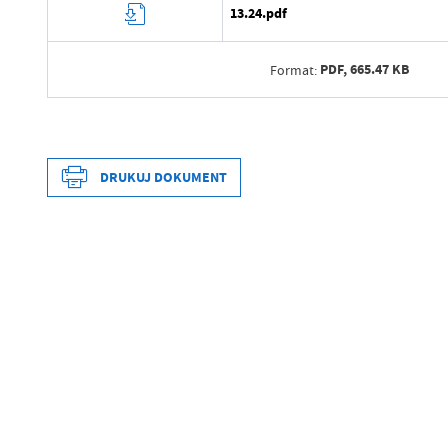
13.24.pdf
PDF,
665.47 KB
Format:
Data wytworzenia
Wytworzył
DRUKUJ DOKUMENT
Data opublikowania
Opublikował
Data wytworzenia
Data ostatniej aktualizacji
Wytworzył
Ostatnio zaktualizował
Data opublikowania
Opublikował
Data ostatniej aktualizacji
Ostatnio zaktualizował