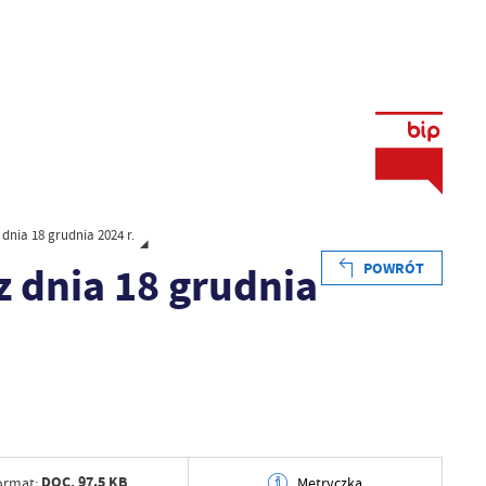
 dnia 18 grudnia 2024 r.
z dnia 18 grudnia
POWRÓT
DOC,
97.5 KB
ormat:
Metryczka