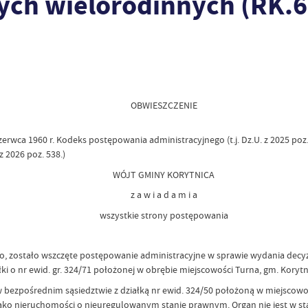
ch wielorodinnych (RK.6
OBWIESZCZENIE
4 czerwca 1960 r. Kodeks postępowania administracyjnego (t.j. Dz.U. z 2025 poz.
 2026 poz. 538.)
WÓJT GMINY KORYTNICA
z a w i a d a m i a
wszystkie strony postępowania
no, zostało wszczęte postępowanie administracyjne w sprawie wydania decy
 o nr ewid. gr. 324/71 położonej w obrębie miejscowości Turna, gm. Korytn
w bezpośrednim sąsiedztwie z działką nr ewid. 324/50 położoną w miejscowo
ć jako nieruchomości o nieuregulowanym stanie prawnym. Organ nie jest w 