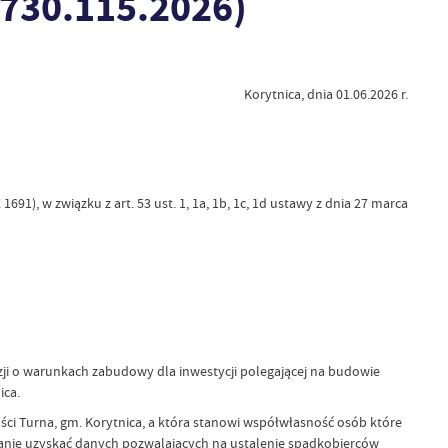
730.115.2026)
Korytnica, dnia 01.06.2026 r.
 1691), w związku z art. 53 ust. 1, 1a, 1b, 1c, 1d ustawy z dnia 27 marca
zji o warunkach zabudowy dla inwestycji polegającej na budowie
ica.
ści Turna, gm. Korytnica, a która stanowi współwłasność osób które
stanie uzyskać danych pozwalających na ustalenie spadkobierców