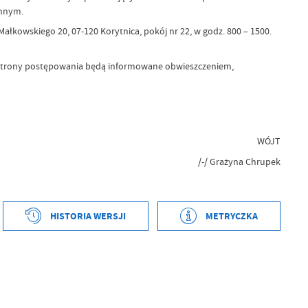
ennym.
łkowskiego 20, 07-120 Korytnica, pokój nr 22, w godz. 800 – 1500.
h, strony postępowania będą informowane obwieszczeniem,
WÓJT
/-/ Grażyna Chrupek
HISTORIA WERSJI
METRYCZKA
tworzenia
2026-06-03 09:24:11
ył
ublikowania
2026-06-03 09:27:09