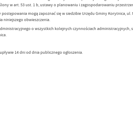
ślony w art. 53 ust. 1 b, ustawy o planowaniu i zagospodarowaniu przestrz
 postępowania mogą zapoznać się w siedzibie Urzędu Gminy Korytnica, ul. Ma
ia niniejszego obwieszczenia.
 administracyjnego o wszystkich kolejnych czynnościach administracyjnyc
ica.
upływie 14 dni od dnia publicznego ogłoszenia.
Data wy
Wytworz
Data op