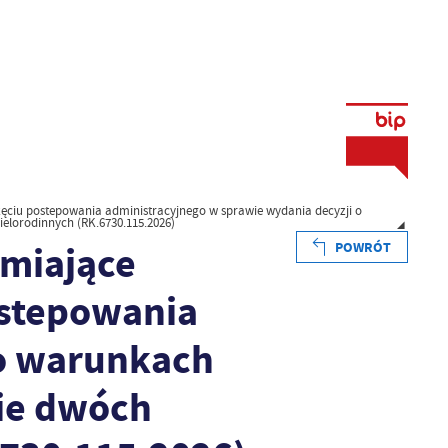
ęciu postepowania administracyjnego w sprawie wydania decyzji o
lorodinnych (RK.6730.115.2026)
amiające
POWRÓT
ostepowania
 o warunkach
wie dwóch