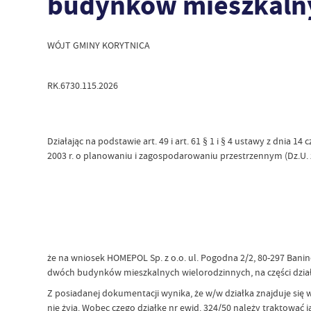
budynków mieszkalny
WÓJT GMINY KORYTNICA
RK.6730.115.2026
Działając na podstawie art. 49 i art. 61 § 1 i § 4 ustawy z dnia 1
2003 r. o planowaniu i zagospodarowaniu przestrzennym (Dz.U. z
że na wniosek HOMEPOL Sp. z o.o. ul. Pogodna 2/2, 80-297 Bani
dwóch budynków mieszkalnych wielorodzinnych, na części działki
Z posiadanej dokumentacji wynika, że w/w działka znajduje się 
nie żyją. Wobec czego działkę nr ewid. 324/50 należy traktowa