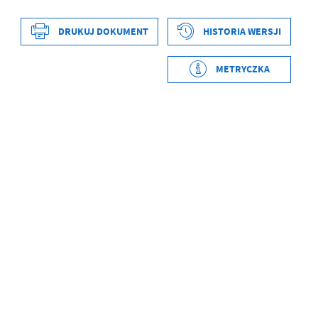
DRUKUJ DOKUMENT
HISTORIA WERSJI
Data wytworzenia
2022-12-30 14:30:29
Wytworzył
Artur Czarnacki
METRYCZKA
Data opublikowania
2022-12-30 14:30:29
Opublikował
Artur Czarnacki
Data ostatniej
2023-02-02 09:18:01
aktualizacji
Ostatnio
Artur Czarnacki
zaktualizował