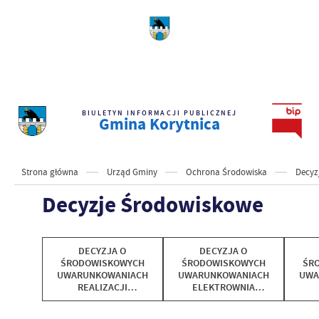
BIULETYN INFORMACJI PUBLICZNEJ
Gmina Korytnica
Strona główna
Urząd Gminy
Ochrona Środowiska
Decyz
Decyzje Środowiskowe
DECYZJA O
DECYZJA O
ŚRODOWISKOWYCH
ŚRODOWISKOWYCH
ŚR
UWARUNKOWANIACH
UWARUNKOWANIACH
UWA
REALIZACJI
ELEKTROWNIA
PRZEDSIĘWZIĘCIA
FOTOWOLTAICZNA
PR
SZCZURÓW.
"P