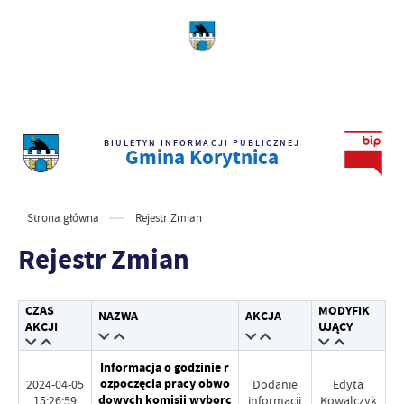
BIULETYN INFORMACJI PUBLICZNEJ
Gmina Korytnica
Strona główna
Rejestr Zmian
Rejestr Zmian
CZAS
MODYFIK
NAZWA
AKCJA
AKCJI
UJĄCY
Informacja o godzinie r
ozpoczęcia pracy obwo
2024-04-05
Dodanie
Edyta
dowych komisji wyborc
15:26:59
informacji
Kowalczyk